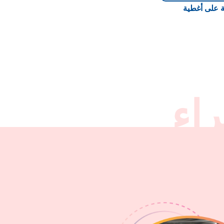
ة على أغطية
اء