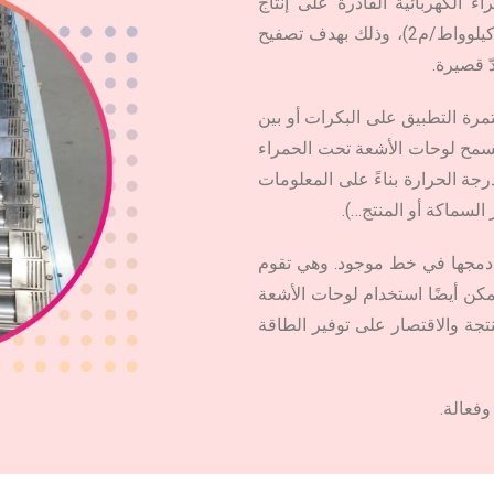
لحمراء الكهربائية القادرة على إنتاج
معدّلات كثافة عالية جدًا من الطاقة (تصل إلى 700 كيلوواط/م2)، وذلك بهدف تصفيح
ّ قصيرة.
رة التطبيق على البكرات أو بين
 وتسمح لوحات الأشعة تحت الحمراء
رجة الحرارة بناءً على المعلومات
ر السماكة أو المنتج…).
مواضع. ويسهل دمجها في خط موجود. وهي تقوم
يمكن أيضًا استخدام لوحات الأشعة
تجة والاقتصار على توفير الطاقة