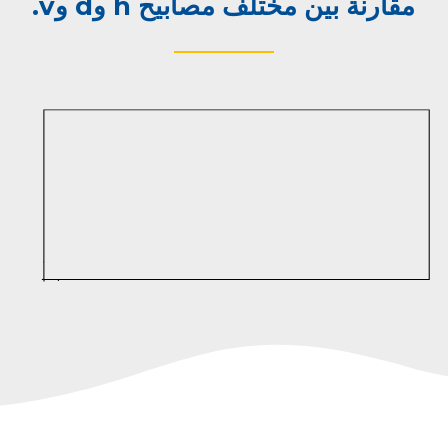
مقارنة بين مختلف مصابيح h وd وv.